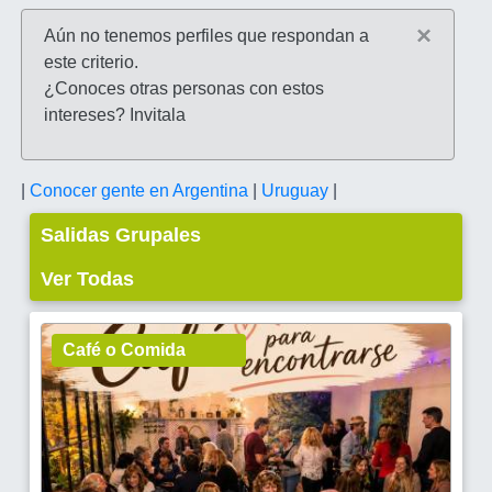
×
Aún no tenemos perfiles que respondan a
este criterio.
¿Conoces otras personas con estos
intereses? Invitala
|
Conocer gente en Argentina
|
Uruguay
|
Salidas Grupales
Ver Todas
Café o Comida