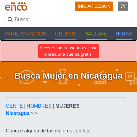
INICIAR SESION
PAREJA / AMIGOS
GRUPOS
SALIDAS
NOTAS
Accedé con tu usuario y clave
o crea una cuenta gratis.
Busca Mujer en Nicaragua
GENTE
|
HOMBRES
|
MUJERES
Nicaragua
> >
Conoce alguna de las mujeres con foto