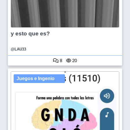
y esto que es?
@LAU33
8
20
Juegos e Ingenio