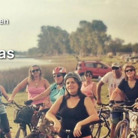
 en
as