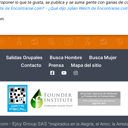
roponer lo que te gusta, se publica y se suma gente con ganas de c
nte de Encontrarse.com? - ¿Qué dijo Julian Weich de Encontrarse.co
om
Salidas Grupales
Busca Hombre
Busca Mujer
Contacto
Prensa
Mapa del sitio
com - Ejoy Group SAS
"Inspirados en la Alegría, el Amor, la Ami