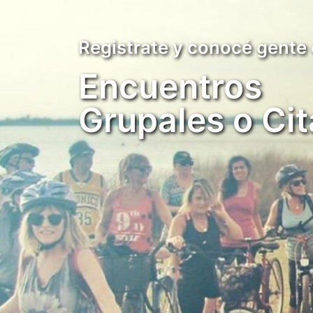
Registrate y conocé gente
Encuentros
Grupales o Cit