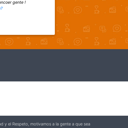
oncoer gente !
m?
stad y el Respeto, motivamos a la gente a que sea