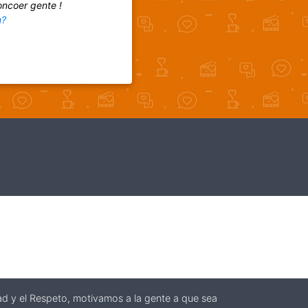
oncoer gente !
m?
stad y el Respeto, motivamos a la gente a que sea