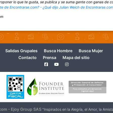
roponer lo que te gusta, se publica y se suma gente con ganas de c
nte de Encontrarse.com? - ¿Qué dijo Julian Weich de Encontrarse.co
om
Salidas Grupales
Busca Hombre
Busca Mujer
Contacto
Prensa
Mapa del sitio
com - Ejoy Group SAS
"Inspirados en la Alegría, el Amor, la Ami