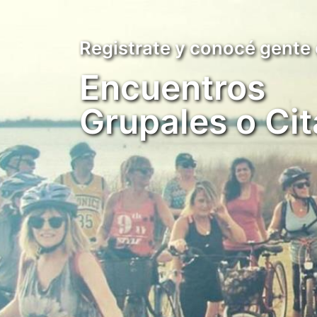
Registrate y conocé gente
Encuentros
Grupales o Cit