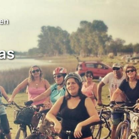
 en
as