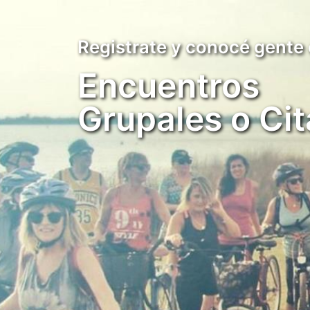
Registrate y conocé gente
Encuentros
Grupales o Cit