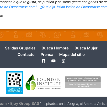
roponer lo que te gusta, se publica y se suma gente con ganas de c
nte de Encontrarse.com? - ¿Qué dijo Julian Weich de Encontrarse.co
om
Salidas Grupales
Busca Hombre
Busca Mujer
Contacto
Prensa
Mapa del sitio
com - Ejoy Group SAS
"Inspirados en la Alegría, el Amor, la Ami