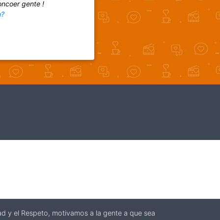
oncoer gente !
m?
stad y el Respeto, motivamos a la gente a que sea