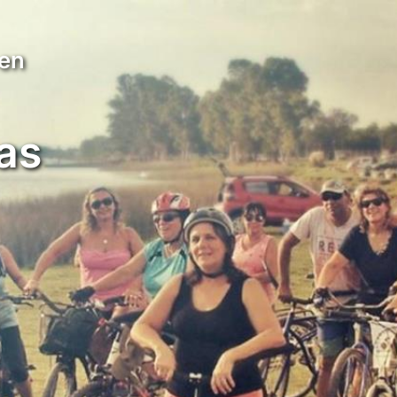
 en
as