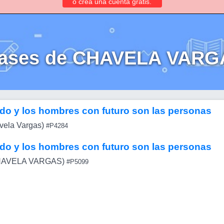
o crea una cuenta gratis.
rases de CHAVELA VARG
do y los hombres con futuro son las personas
vela Vargas)
#P4284
do y los hombres con futuro son las personas
AVELA VARGAS)
#P5099