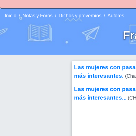
Inicio
Notas y Foros
Dichos y proverbios
Autores
F
Las mujeres con pasa
más interesantes.
(Cha
Las mujeres con pasa
más interesantes...
(CH