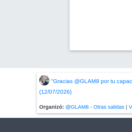
"Gracias @GLAM8 por tu capacid
(12/07/2026)
Organizó:
@GLAM8
-
Otras salidas
|
V