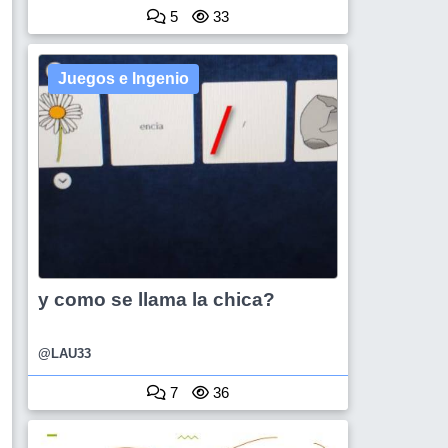
5
33
Juegos e Ingenio
y como se llama la chica?
@LAU33
7
36