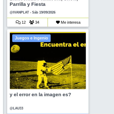
Parrilla y Fiesta
@IVANPLAT
- Sáb 19/09/2026
12
34
Me interesa
Juegos e Ingenio
y el error en la imagen es?
@LAU33