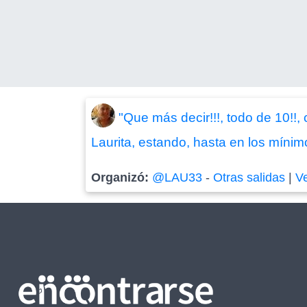
"Que más decir!!!, todo de 10!!,
Laurita, estando, hasta en los mínimo
Organizó:
@LAU33
-
Otras salidas
|
V