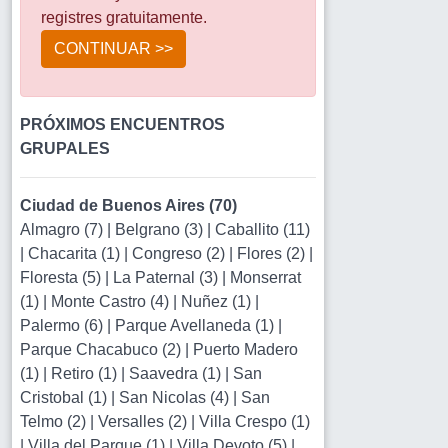
registres gratuitamente.
CONTINUAR >>
PRÓXIMOS ENCUENTROS
GRUPALES
Ciudad de Buenos Aires (70)
Almagro (7)
|
Belgrano (3)
|
Caballito (11)
|
Chacarita (1)
|
Congreso (2)
|
Flores (2)
|
Floresta (5)
|
La Paternal (3)
|
Monserrat
(1)
|
Monte Castro (4)
|
Nuñez (1)
|
Palermo (6)
|
Parque Avellaneda (1)
|
Parque Chacabuco (2)
|
Puerto Madero
(1)
|
Retiro (1)
|
Saavedra (1)
|
San
Cristobal (1)
|
San Nicolas (4)
|
San
Telmo (2)
|
Versalles (2)
|
Villa Crespo (1)
|
Villa del Parque (1)
|
Villa Devoto (5)
|