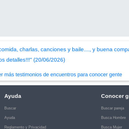
 comida, charlas, canciones y baile...., y buena comp
s detalles!!!" (20/06/2026)
er más testimonios de encuentros para conocer gente
Ayuda
Conocer g
Buscar
Buscar pareja
Ayuda
Busca Hombre
Reglamento y Privacidad
Busca Mujer