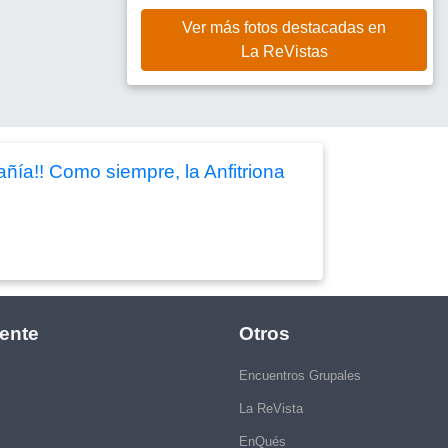
Ver más fotos destacadas en
La ReVistas
añía!! Como siempre, la Anfitriona
ente
Otros
Encuentros Grupales
La ReVista
EnQués