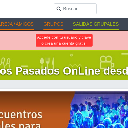
REJA / AMIGOS
GRUPOS
SALIDAS GRUPALES
Accedé con tu usuario y clave
o crea una cuenta gratis.
os Pasados OnLine desd