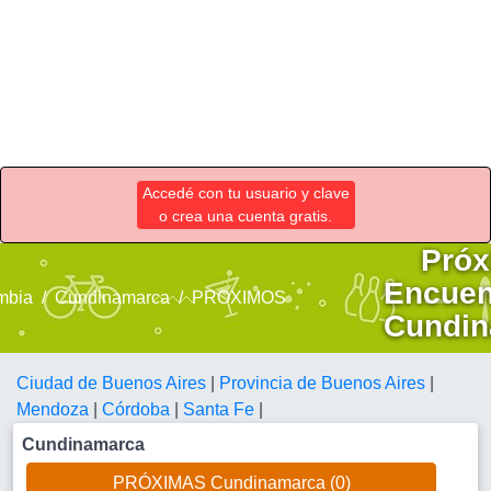
Accedé con tu usuario y clave
o crea una cuenta gratis.
Próx
Encuen
mbia
Cundinamarca
PROXIMOS
Cundin
Ciudad de Buenos Aires
|
Provincia de Buenos Aires
|
Mendoza
|
Córdoba
|
Santa Fe
|
Cundinamarca
PRÓXIMAS Cundinamarca (0)