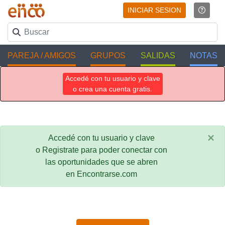
INICIAR SESION
PAREJA / AMIGOS
GRUPOS
SALIDAS
NOTAS
Accedé con tu usuario y clave
o crea una cuenta gratis.
×
Accedé con tu usuario y clave
o Registrate para poder conectar con
las oportunidades que se abren
en Encontrarse.com