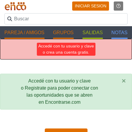
INICIAR SESION
PAREJA / AMIGOS
GRUPOS
SALIDAS
NOTAS
Accedé con tu usuario y clave
o crea una cuenta gratis.
×
Accedé con tu usuario y clave
o Registrate para poder conectar con
las oportunidades que se abren
en Encontrarse.com