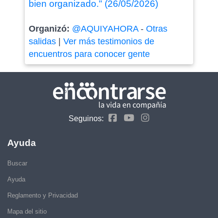
bien organizado." (26/05/2026)
Organizó:
@AQUIYAHORA
-
Otras
salidas
|
Ver más testimonios de
encuentros para conocer gente
Seguinos:
Ayuda
Buscar
Ayuda
Reglamento y Privacidad
Mapa del sitio