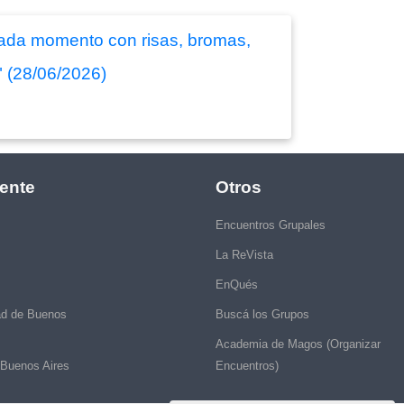
 cada momento con risas, bromas,
" (28/06/2026)
ente
Otros
Encuentros Grupales
La ReVista
EnQués
ad de Buenos
Buscá los Grupos
Academia de Magos (Organizar
 Buenos Aires
Encuentros)