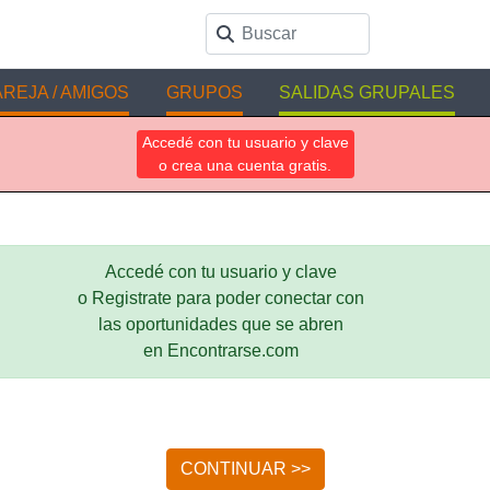
REJA / AMIGOS
GRUPOS
SALIDAS GRUPALES
Accedé con tu usuario y clave
o crea una cuenta gratis.
Accedé con tu usuario y clave
o Registrate para poder conectar con
las oportunidades que se abren
en Encontrarse.com
CONTINUAR >>