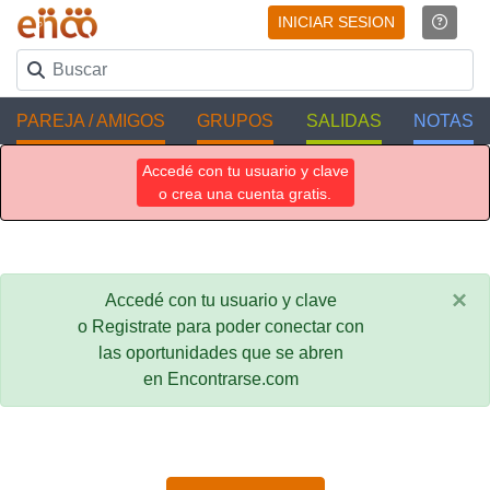
INICIAR SESION
PAREJA / AMIGOS
GRUPOS
SALIDAS
NOTAS
Accedé con tu usuario y clave
o crea una cuenta gratis.
×
Accedé con tu usuario y clave
o Registrate para poder conectar con
las oportunidades que se abren
en Encontrarse.com