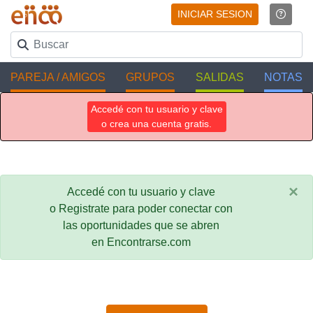
INICIAR SESION
PAREJA / AMIGOS
GRUPOS
SALIDAS
NOTAS
Accedé con tu usuario y clave
o crea una cuenta gratis.
×
Accedé con tu usuario y clave
o Registrate para poder conectar con
las oportunidades que se abren
en Encontrarse.com