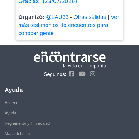
Gracias" (23/07/2026)
Organizó:
@LAU33
-
Otras salidas
|
Ver
más testimonios de encuentros para
conocer gente
Seguinos:
Ayuda
Buscar
Ayuda
Reglamento y Privacidad
Mapa del sitio