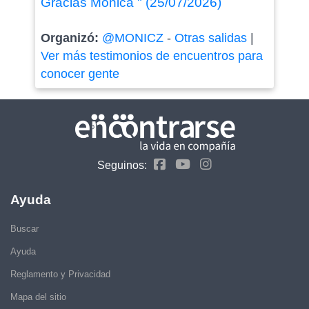
Gracias Monica " (25/07/2026)
Organizó:
@MONICZ
-
Otras salidas
|
Ver más testimonios de encuentros para
conocer gente
Seguinos:
Ayuda
Buscar
Ayuda
Reglamento y Privacidad
Mapa del sitio