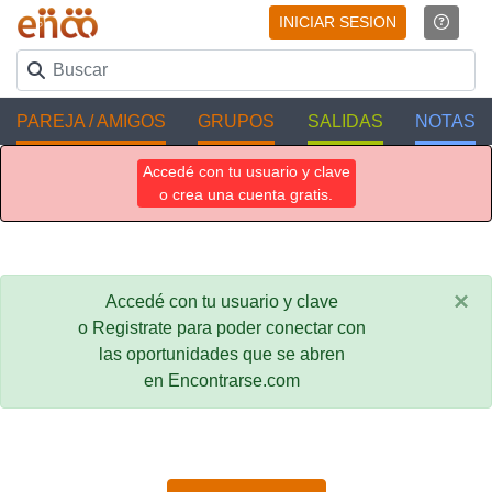
INICIAR SESION
PAREJA / AMIGOS
GRUPOS
SALIDAS
NOTAS
Accedé con tu usuario y clave
o crea una cuenta gratis.
×
Accedé con tu usuario y clave
o Registrate para poder conectar con
las oportunidades que se abren
en Encontrarse.com