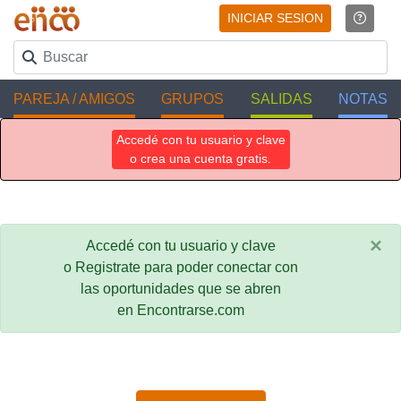
INICIAR SESION
PAREJA / AMIGOS
GRUPOS
SALIDAS
NOTAS
Accedé con tu usuario y clave
o crea una cuenta gratis.
×
Accedé con tu usuario y clave
o Registrate para poder conectar con
las oportunidades que se abren
en Encontrarse.com