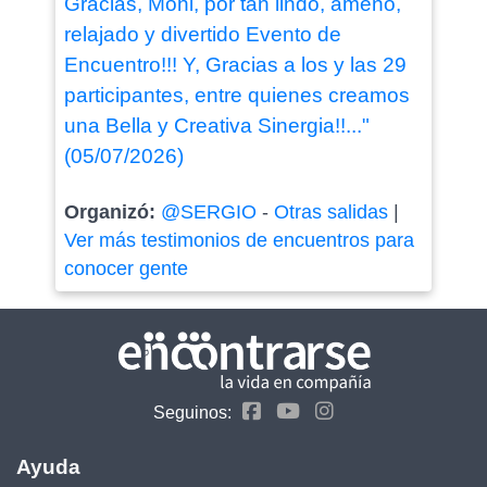
Gracias, Moni, por tan lindo, ameno,
relajado y divertido Evento de
Encuentro!!! Y, Gracias a los y las 29
participantes, entre quienes creamos
una Bella y Creativa Sinergia!!..."
(05/07/2026)
Organizó:
@SERGIO
-
Otras salidas
|
Ver más testimonios de encuentros para
conocer gente
Seguinos:
Ayuda