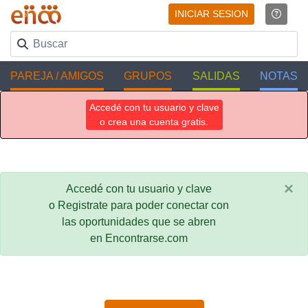
INICIAR SESION
PAREJA / AMIGOS
GRUPOS
SALIDAS
NOTAS
Accedé con tu usuario y clave
o crea una cuenta gratis.
×
Accedé con tu usuario y clave
o Registrate para poder conectar con
las oportunidades que se abren
en Encontrarse.com