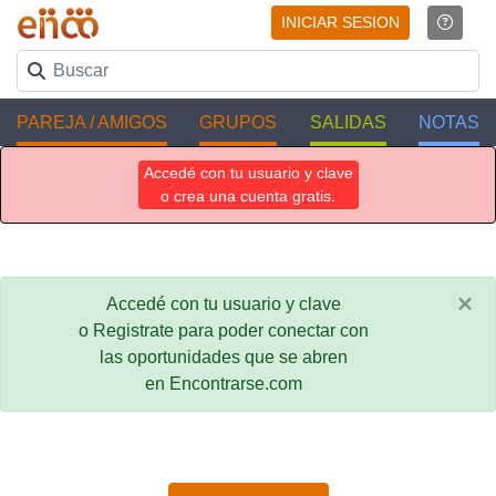
INICIAR SESION
PAREJA / AMIGOS
GRUPOS
SALIDAS
NOTAS
Accedé con tu usuario y clave
o crea una cuenta gratis.
×
Accedé con tu usuario y clave
o Registrate para poder conectar con
las oportunidades que se abren
en Encontrarse.com