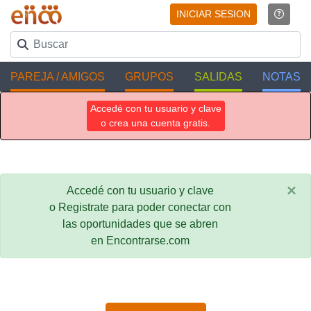
INICIAR SESION
PAREJA / AMIGOS
GRUPOS
SALIDAS
NOTAS
Accedé con tu usuario y clave
o crea una cuenta gratis.
×
Accedé con tu usuario y clave
o Registrate para poder conectar con
las oportunidades que se abren
en Encontrarse.com