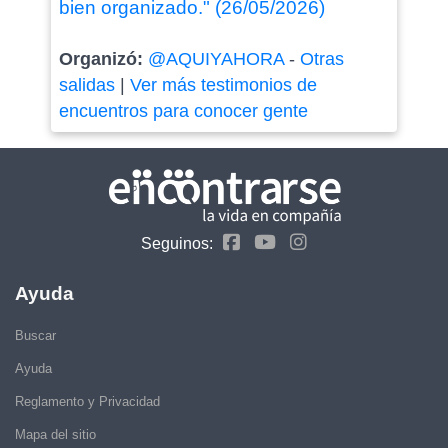
bien organizado." (26/05/2026)
Organizó:
@AQUIYAHORA
-
Otras
salidas
|
Ver más testimonios de
encuentros para conocer gente
Seguinos:
Ayuda
Buscar
Ayuda
Reglamento y Privacidad
Mapa del sitio