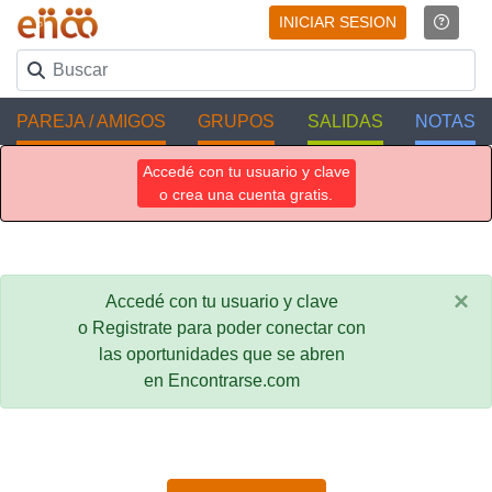
INICIAR SESION
PAREJA / AMIGOS
GRUPOS
SALIDAS
NOTAS
Accedé con tu usuario y clave
o crea una cuenta gratis.
×
Accedé con tu usuario y clave
o Registrate para poder conectar con
las oportunidades que se abren
en Encontrarse.com