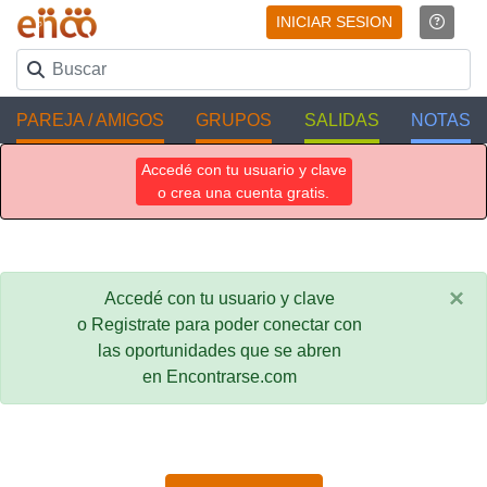
INICIAR SESION
PAREJA / AMIGOS
GRUPOS
SALIDAS
NOTAS
Accedé con tu usuario y clave
o crea una cuenta gratis.
×
Accedé con tu usuario y clave
o Registrate para poder conectar con
las oportunidades que se abren
en Encontrarse.com