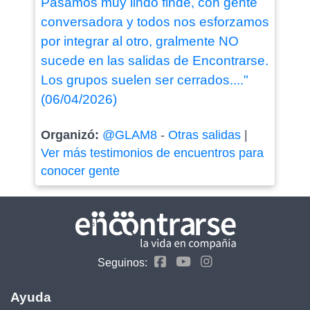
Pasamos muy lindo finde, con gente
conversadora y todos nos esforzamos
por integrar al otro, gralmente NO
sucede en las salidas de Encontrarse.
Los grupos suelen ser cerrados...."
(06/04/2026)
Organizó:
@GLAM8
-
Otras salidas
|
Ver más testimonios de encuentros para
conocer gente
Seguinos:
Ayuda