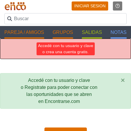
INICIAR SESION
PAREJA / AMIGOS
GRUPOS
SALIDAS
NOTAS
Accedé con tu usuario y clave
o crea una cuenta gratis.
×
Accedé con tu usuario y clave
o Registrate para poder conectar con
las oportunidades que se abren
en Encontrarse.com