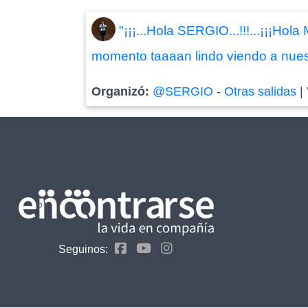
"¡¡¡...Hola SERGIO...!!!...¡¡¡H
momento taaaan lindo viendo a nuest
Organizó:
@SERGIO
-
Otras salidas
|
Seguinos: