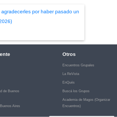
sin agradecerles por haber pasado un
/2026)
ente
Otros
Encuentros Grupales
La ReVista
EnQués
ad de Buenos
Buscá los Grupos
Academia de Magos (Organizar
 Buenos Aires
Encuentros)