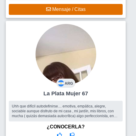
Mensaje / Citas
ARG
La Plata Mujer 67
Uhh que difícil autodefinirse.... emotiva, empática, alegre,
sociable aunque disfruto de mi casa , mi jardín, mis libros, con
mucha ( quizás demasiada autocrítica) algo perfeccionista, en
busca d...
Busco
Todo lo que el sitio pueda ofrecer, amigas/os para
¿CONOCERLA?
compartir encuentros, salidas grupales, y quizás porque no un
buen compañero de ruta