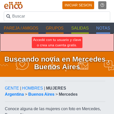
INICIAR SESION
PAREJA / AMIGOS
GRUPOS
SALIDAS
NOTAS
Accedé con tu usuario y clave
o crea una cuenta gratis.
Buscando novia en Mercedes ,
Buenos Aires
GENTE
|
HOMBRES
|
MUJERES
Argentina
>
Buenos Aires
>
Mercedes
Conoce alguna de las mujeres con foto en Mercedes,