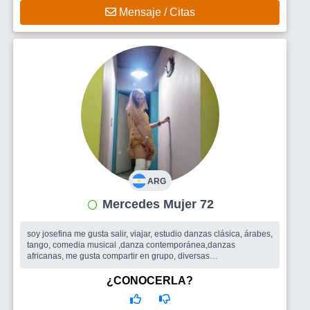
Mensaje / Citas
ARG
Mercedes Mujer 72
soy josefina me gusta salir, viajar, estudio danzas clásica, árabes,
tango, comedia musical ,danza contemporánea,danzas
africanas, me gusta compartir en grupo, diversas
actividades,activistas por l...
Busco
Gente con onda;positiva ;compañera/o sin juzgarme por
¿CONOCERLA?
mi edad