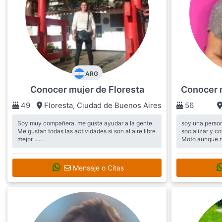
ARG
Conocer mujer de Floresta
Conocer 
49
Floresta
,
Ciudad de Buenos Aires
56
Soy muy compañera, me gusta ayudar a la gente.
soy una person
Me gustan todas las actividades si son al aire libre
socializar y compartir , b
mejor ...
Moto aunque no 
Busca:
Amigos para salir y un hombre
Busca:
me gust
para salir y tambien busco un hombre con el cual
compartir risas
Mensaje o Citas