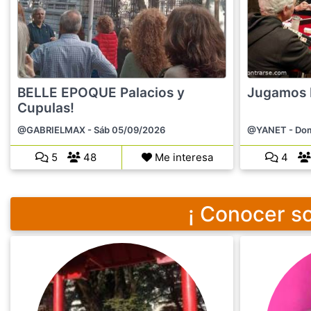
BELLE EPOQUE Palacios y
Jugamos R
Cupulas!
@GABRIELMAX
- Sáb 05/09/2026
@YANET
- Do
5
48
Me interesa
4
¡ Conocer so