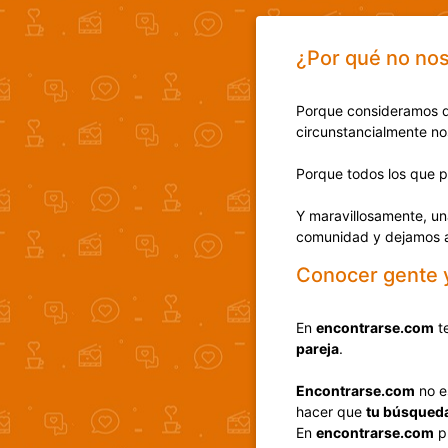
¿Por qué no no
Porque consideramos 
circunstancialmente nos
Porque todos los que p
Y maravillosamente, un
comunidad y dejamos a
Conocer gente y
En
encontrarse.com
te
pareja
.
Encontrarse.com
no e
hacer que
tu búsqueda
En
encontrarse.com
pr