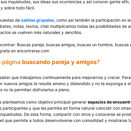
sus inquietudes, sus ideas sus ocurrencias y así conocer gente afín,
y sobre todo fácil.
puestas de
salidas grupales
, como así también la participación en l
ebates, notas, textos, chat multiplicamos todas las posibilidades de 
tactos se vuelven más naturales y sencillos.
 encontrar: Buscas pareja, buscas amigos, buscas un hombre, buscas 
gratis en encontrarse.com
a página
buscando pareja y amigos
?
 saber que trabajamos continuamente para mejorarnos y crecer. Par
er nuevos amigos te resulte ameno y distendido y no te exponga a si
s no te permitan disfrutarlos a pleno.
s planteamos como objetivo principal generar
espacios de encuent
s participantes y que les permita en forma natural coincidir con otr
nquietudes. De esta forma, compartir con otros y conocerse se pro
ertad que permite a todos desenvolverse con comodidad y mostrarse ta