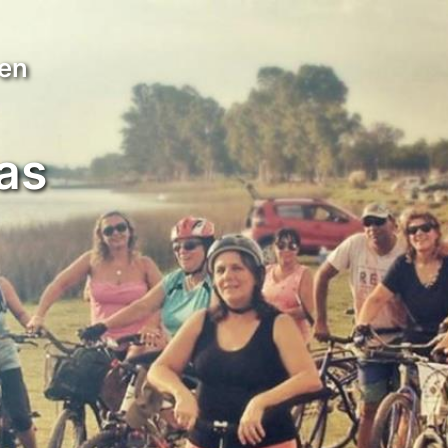
 en
as