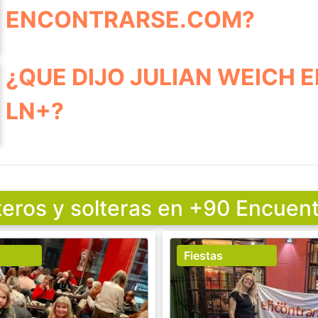
ENCONTRARSE.COM?
¿QUE DIJO JULIAN WEICH 
LN+?
teros y solteras en +90 Encuent
Fiestas