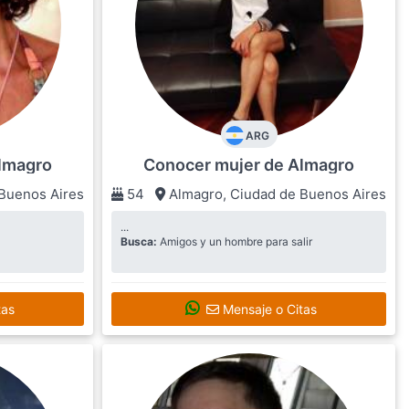
ARG
lmagro
Conocer mujer de Almagro
Buenos Aires
54
Almagro
,
Ciudad de Buenos Aires
...
Busca:
Amigos y un hombre para salir
tas
Mensaje o Citas