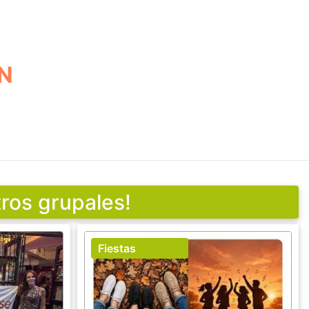
EN
ros grupales!
Fiestas