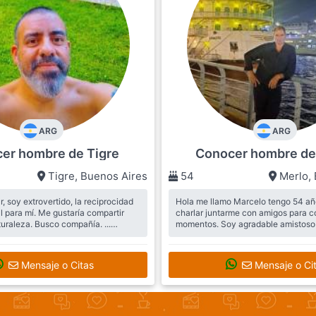
ARG
ARG
er hombre de Tigre
Conocer hombre de
Tigre
,
Buenos Aires
54
Merlo
,
, soy extrovertido, la reciprocidad
Hola me llamo Marcelo tengo 54 añ
 para mí. Me gustaría compartir
charlar juntarme con amigos para co
turaleza. Busco compañía. ...
momentos. Soy agradable amistoso 
 mujer
un caballero con las mujeres ...
Busca:
Me gustaría encontrar una muj
compañera para qué me acompañe 
Mensaje o Citas
Mensaje o Ci
trayecto de mi vida para los bueno
los mejores