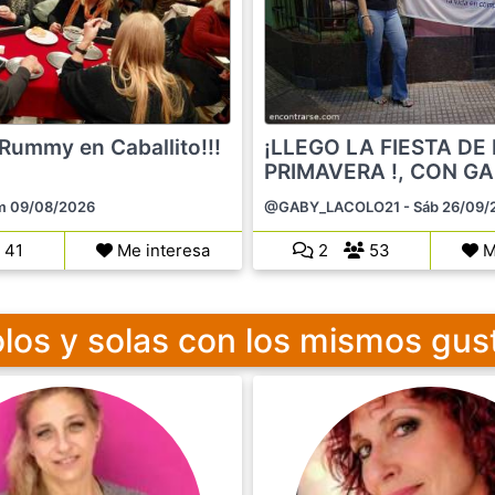
ummy en Caballito!!!
¡LLEGO LA FIESTA DE
PRIMAVERA !, CON GA
m 09/08/2026
@GABY_LACOLO21
- Sáb 26/09/
41
Me interesa
2
53
M
los y solas con los mismos gus