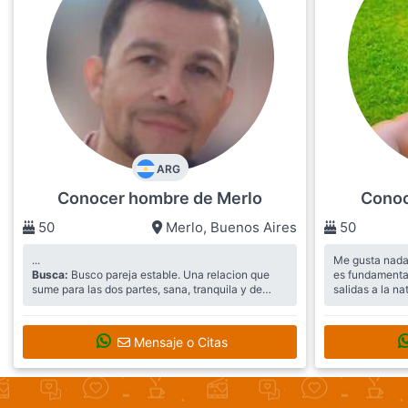
ARG
Conocer hombre de Merlo
Conoc
50
Merlo
,
Buenos Aires
50
...
Me gusta nadar
Busca:
Busco pareja estable. Una relacion que
es fundamental
sume para las dos partes, sana, tranquila y de
salidas a la na
disfrute.
Busca:
Pareja
Mensaje o Citas