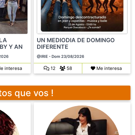
 LA
UN MEDIODIA DE DOMINGO
BY Y AN
DIFERENTE
2026
@IRIE
- Dom 23/08/2026
e interesa
12
58
Me interesa
tos que vos !