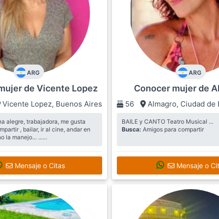
ARG
ARG
mujer de Vicente Lopez
Conocer mujer de A
Vicente Lopez
,
Buenos Aires
56
Almagro
,
Ciudad de 
a alegre, trabajadora, me gusta
BAILE y CANTO Teatro Musical ...
ailar, ir al cine, andar en
Busca:
Amigos para compartir
la manejo... ...
aria encontrar grupo de amigos
, charlas y salidas
Mensaje o Citas
Mensaje o Ci