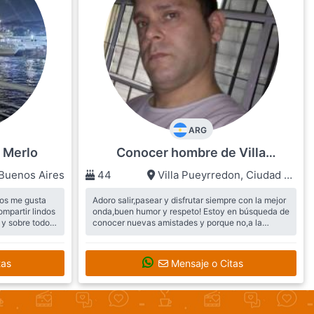
ARG
 Merlo
Conocer hombre de Villa
Pueyrredon
Buenos Aires
44
Villa Pueyrredon
,
Ciudad de
Buenos Aires
os me gusta
Adoro salir,pasear y disfrutar siempre con la mejor
mpartir lindos
onda,buen humor y respeto! Estoy en búsqueda de
y sobre todo
conocer nuevas amistades y porque no,a la
valiosa y definitiva compañera de vida,luego de
er una
haber ...
en este gran
Busca:
Te busco a vos,compañera y amiga!
tas
Mensaje o Citas
s momentos y
Siempre con la mejor onda, energía y disposición
para que entre ambos no dejemos de sentir lo
magnífico que es todo cuando estamos juntos!!!
https://encontrar