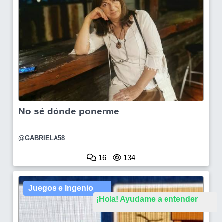
No sé dónde ponerme
@GABRIELA58
16
134
Juegos e Ingenio
¡Hola! Ayudame a entender