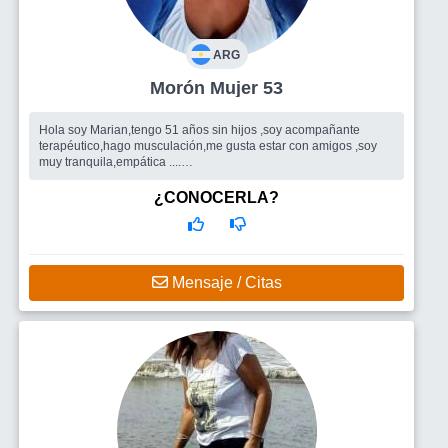
ARG
Morón Mujer 53
Hola soy Marian,tengo 51 años sin hijos ,soy acompañante
terapéutico,hago musculación,me gusta estar con amigos ,soy
muy tranquila,empática ....
Busco
Amigos para salir ...lo que se de.
¿CONOCERLA?
Mensaje / Citas