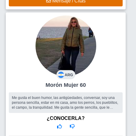
Mensaje / Citas
ARG
Morón Mujer 60
Me gusta el buen humor, las antigüedades, conversar, soy una
persona sencilla, estar en mi casa, amo los perros, los pueblitos,
el campo, la tranquilidad. Me gusta la gente sencilla, que le
gusten lo...
Busco
Simple: Quisiera agrandar mi circulo de amistades y de
¿CONOCERLA?
ser posible conocer algùn hombre de buen caràcter, tranquilo
con la virtud de los hombres de àntes: conocer a una mujer y
respetarla.