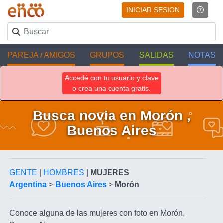
INICIAR SESION
PAREJA / AMIGOS
GRUPOS
SALIDAS
NOTAS
Accedé con tu usuario y clave
o crea una cuenta gratis.
Busca novia en Morón ,
Buenos Aires
GENTE
|
HOMBRES
|
MUJERES
Argentina
>
Buenos Aires
>
Morón
Conoce alguna de las mujeres con foto en Morón,