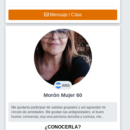
Mensaje / Citas
ARG
Morón Mujer 60
Me gustarìa participar de salidas grupales y asì agrandar mi
circulo de amistades. Me gustan las antigüedades, el buen
humor, conversar, soy una persona sencilla y curiosa, me
encanta conocer puebl...
Busco
Me gustarìa conocer gente para fomentar la amistad,
¿CONOCERLA?