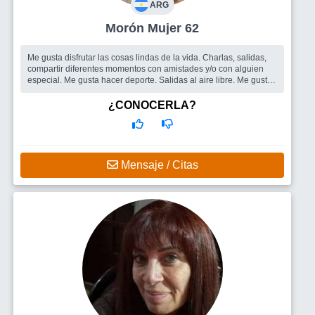
ARG
Morón Mujer 62
Me gusta disfrutar las cosas lindas de la vida. Charlas, salidas,
compartir diferentes momentos con amistades y/o con alguien
especial. Me gusta hacer deporte. Salidas al aire libre. Me gusta
mucho l...
Busco
Me gustaría encontrar un hombre que sea afectuoso,
¿CONOCERLA?
sincero, alegre, respetuoso, que tenga ganas de compartir lindos
momentos, salidas, paseos, viajes.
Mensaje / Citas