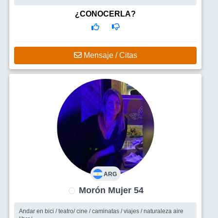
Busco
un compañero con quien compartir y disfrutar desde un
café, una charla, hasta la vida misma, si se da.
¿CONOCERLA?
Mensaje / Citas
ARG
Morón Mujer 54
Andar en bici / teatro/ cine / caminatas / viajes / naturaleza aire