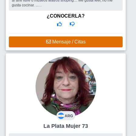
al aire libre o museos teatros shoping.... Me gusta leer, no me
gusta cocinar. ...
Busco
Personas para charlar y conocer
¿CONOCERLA?
Mensaje / Citas
ARG
La Plata Mujer 73