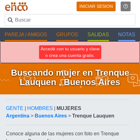
INICIAR SESION
PAREJA / AMIGOS
GRUPOS
SALIDAS
NOTAS
Accedé con tu usuario y clave
o crea una cuenta gratis.
Buscando mujer en Trenque
Lauquen , Buenos Aires
GENTE
|
HOMBRES
|
MUJERES
Argentina
>
Buenos Aires
>
Trenque Lauquen
Conoce alguna de las mujeres con foto en Trenque