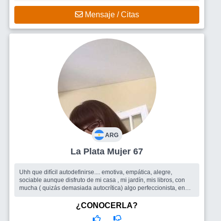
Mensaje / Citas
ARG
La Plata Mujer 67
Uhh que difícil autodefinirse.... emotiva, empática, alegre,
sociable aunque disfruto de mi casa , mi jardín, mis libros, con
mucha ( quizás demasiada autocrítica) algo perfeccionista, en
busca d...
Busco
Todo lo que el sitio pueda ofrecer, amigas/os para
¿CONOCERLA?
compartir encuentros, salidas grupales, y quizás porque no un
buen compañero de ruta