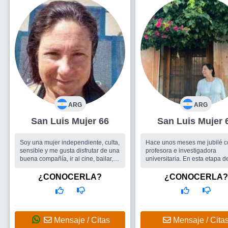
ARG
ARG
San Luis Mujer 66
San Luis Muje
Soy una mujer independiente, culta,
Hace unos meses me jubilé como
sensible y me gusta disfrutar de una
profesora e investigadora
buena compañía, ir al cine, bailar, el
universitaria. En esta etapa d
aire libre. Me gustaría encontrar
cambio, con más tiempo para
gente con quien compartir
disfrutar, seguir aprendiendo,
¿CONOCERLA?
¿CONOCERLA?
momentos gratos...
proyectos a finalizar y analiz
Busco
Amigos para salir, pero estoy
otros para ini...
abierta al amor
Busco
Me gustaría encontrar
grupos para pasear, viajar.
Mensaje / Citas
Mensaje / Cita