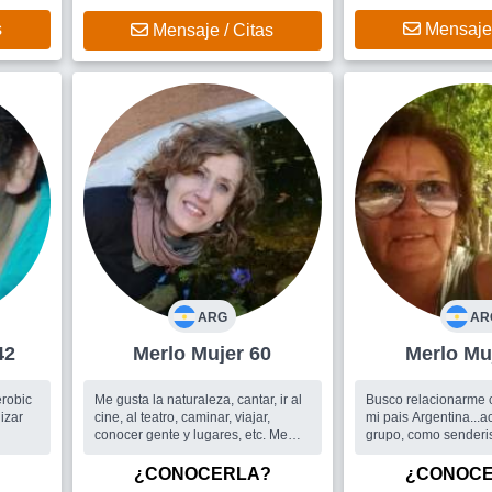
bién
 para
s
Mensaje 
Mensaje / Citas
ARG
AR
r 42
Merlo Mujer 60
Merlo
Me gusta la naturaleza, cantar, ir al
Busco relacionarme 
nizar
cine, al teatro, caminar, viajar,
mi pais Argentina...a
conocer gente y lugares, etc. Me
grupo, como senderism
considero una persona simpática,
Busco
Encontrar am
sincera, inteligente y compañera....
programar salidas via
¿CONOCERLA?
¿CONOC
Busco
Me gustaría encontrar