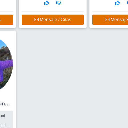
amigxs para salir y un compañero
de ruta, un compañero sincero,
cariñoso, divertido y comprometido.
s
Mensaje / Citas
Mensaje 
Funes
..mi
 en los