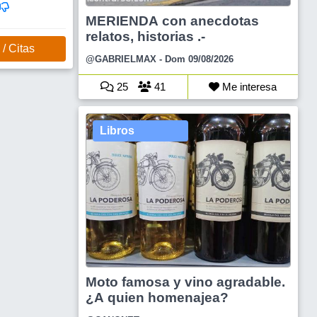
MERIENDA con anecdotas
relatos, historias .-
/ Citas
@GABRIELMAX
- Dom 09/08/2026
25
41
Me interesa
Libros
Moto famosa y vino agradable.
¿A quien homenajea?