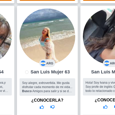
ARG
AR
r 54
San Luis Mujer 63
Sa
iva,y
Hola! Soy Ivana y viv
Soy alegre, extrovertida. Me gusta
Soy profe de inglés 
disfrutar cada momento de mi vida...
todo lo relacionado c
Busco
Amigos para salir y si se da
autoconocimiento, sal
un hombre.
o muy
mental. También disfr
¿CONOC
¿CONOCERLA?
como biodanza, danz
y
na