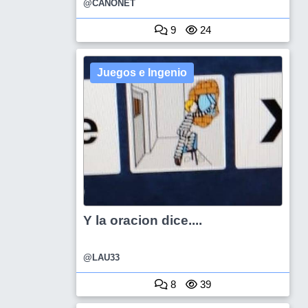
@CANONET
9
24
Juegos e Ingenio
Y la oracion dice....
@LAU33
8
39