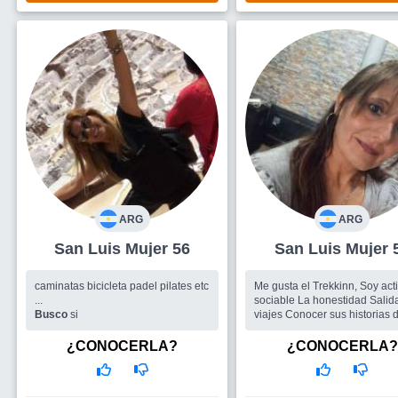
ARG
ARG
San Luis Mujer 56
San Luis Muje
caminatas bicicleta padel pilates etc
Me gusta el Trekkinn, Soy act
...
sociable La honestidad Salidas,
Busco
si
viajes Conocer sus historias de vida
Me gusta sentir q soy útil Vi los
videos y siento q es un grup
¿CONOCERLA?
¿CONOCERLA?
variado y que se ...
Busco
Quiero amistad y si ha
afinidad estoy abierta para u