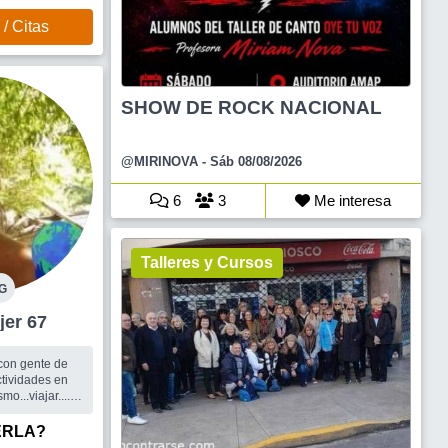
/ Citas
SHOW DE ROCK NACIONAL
@MIRINOVA
- Sáb 08/08/2026
6
3
Me interesa
Talleres y Cursos
G
 Mujer 67
con gente de
ctividades en
o...viajar.....
igas/os
jes..
ERLA?