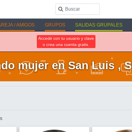
REJA / AMIGOS
GRUPOS
SALIDAS GRUPALES
Accedé con tu usuario y clave
o crea una cuenta gratis.
do mujer en San Luis , S
is