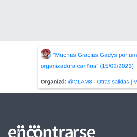
"Muchas Gracias Gadys por una 
organizadora cariños" (15/02/2026)
Organizó:
@GLAM8
-
Otras salidas
|
V