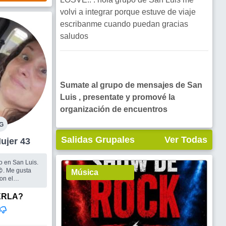
volvi a integrar porque estuve de viaje
escribanme cuando puedan gracias
saludos
Sumate al grupo de mensajes de San
Luis , presentate y promové la
organización de encuentros
G
Salidas Grupales
Ver Todas
n Luis Mujer 43
o en San Luis.
😊. Me gusta
Música
on el
ud física y
uto el baile
ERLA?
a terapia, sa