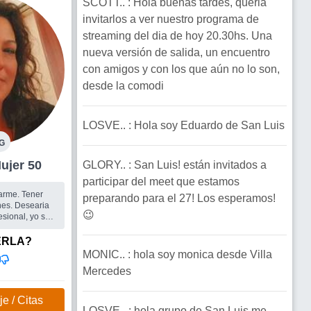
SCOTT.. : Hola buenas tardes, queria
invitarlos a ver nuestro programa de
streaming del dia de hoy 20.30hs. Una
nueva versión de salida, un encuentro
con amigos y con los que aún no lo son,
desde la comodi
LOSVE.. : Hola soy Eduardo de San Luis
G
n Luis Mujer 50
GLORY.. : San Luis! están invitados a
participar del meet que estamos
jarme. Tener
preparando para el 27! Los esperamos!
es. Desearia
😉
esional, yo soy
 a cultivar
 en un futuro
ERLA?
r a una par...
MONIC.. : hola soy monica desde Villa
ncontrar un
Mercedes
e / Citas
LOSVE.. : hola grupo de San Luis me