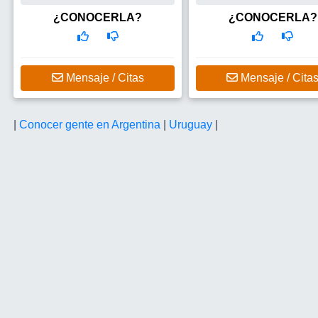
internacional - Teatro - , buscando
dos mundos...Me gustaria con
hombre
con grupos de amigos y a un
¿CONOCERLA?
¿CONOCERLA?
compañero de vida.. Soy
exploradora de la...
Busco
Un HOMBRE ...compa
de vida...y amigas y amigos.
Mensaje / Citas
Mensaje / Cita
|
Conocer gente en Argentina
|
Uruguay
|