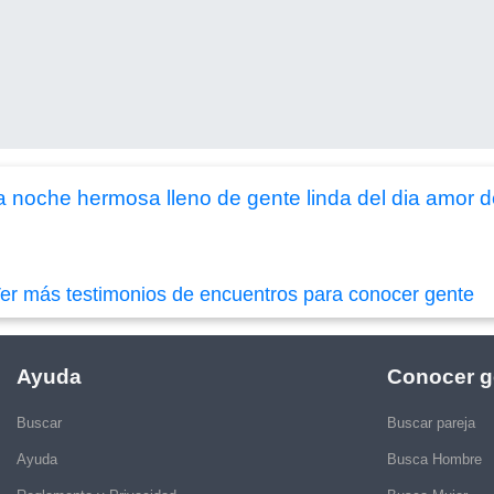
noche hermosa lleno de gente linda del dia amor 
er más testimonios de encuentros para conocer gente
Ayuda
Conocer g
Buscar
Buscar pareja
Ayuda
Busca Hombre