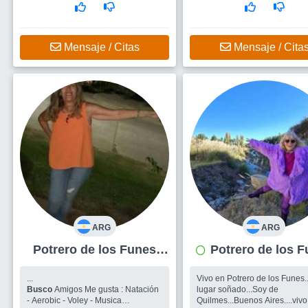
acompañada de otra pers...
Busco
me gustaría conocer amigos
para salir o un hombre para
empezar una amistad
Mensaje / Citas
Mensaje / Cita
ARG
ARG
Potrero de los Funes
Potrero de los 
Mujer 62
Mujer 65
...
Vivo en Potrero de los Funes.
Busco
Amigos Me gusta : Natación
lugar soñado...Soy de
- Aerobic - Voley - Musica
Quilmes...Buenos Aires....vivo