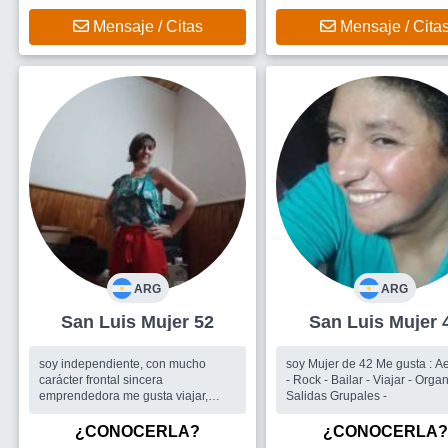
relación con un hombre, tam
me gustaría conocer mujeres
Mensaje / Citas
Mensaje / Cita
una amistad
ARG
ARG
San Luis Mujer 52
San Luis Muje
soy independiente, con mucho
soy Mujer de 42 Me gusta : Aerobic
carácter frontal sincera
- Rock - Bailar - Viajar - Orga
emprendedora me gusta viajar,
Salidas Grupales -
disfruto de mi casa y de mi soledad
aunque también me gusta salir
¿CONOCERLA?
¿CONOCERLA?
conocer lugares y estar