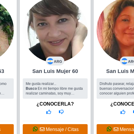
ARG
AR
r 63
San Luis Mujer 60
Sa
Me gusta realizar...
Disfruto pasear, rela
Busco
En mi tiempo libre me gusta
buenas conversacion
e
realizar caminatas, soy muy
conocer alguien prof
inquieta, disfruto estar en grupos
profesora. y comenzar
divertidos me gusta charlar reírme
buena compañias que
¿CONOCERLA?
¿CONOC
ando
,bailar y hacer deportes.
me permitan encontra
Busco
me gustaria e
hombre
s
Mensaje / Citas
Mensaj