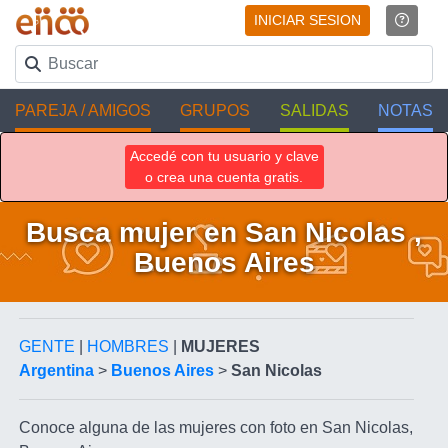
INICIAR SESION
PAREJA / AMIGOS
GRUPOS
SALIDAS
NOTAS
Accedé con tu usuario y clave
o crea una cuenta gratis.
Busca mujer en San Nicolas ,
Buenos Aires
GENTE
|
HOMBRES
|
MUJERES
Argentina
>
Buenos Aires
>
San Nicolas
Conoce alguna de las mujeres con foto en San Nicolas,