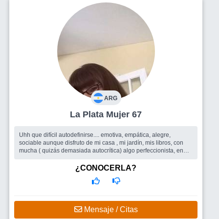
ARG
La Plata Mujer 67
Uhh que difícil autodefinirse.... emotiva, empática, alegre,
sociable aunque disfruto de mi casa , mi jardín, mis libros, con
mucha ( quizás demasiada autocrítica) algo perfeccionista, en
busca d...
Busco
Todo lo que el sitio pueda ofrecer, amigas/os para
¿CONOCERLA?
compartir encuentros, salidas grupales, y quizás porque no un
buen compañero de ruta
Mensaje / Citas