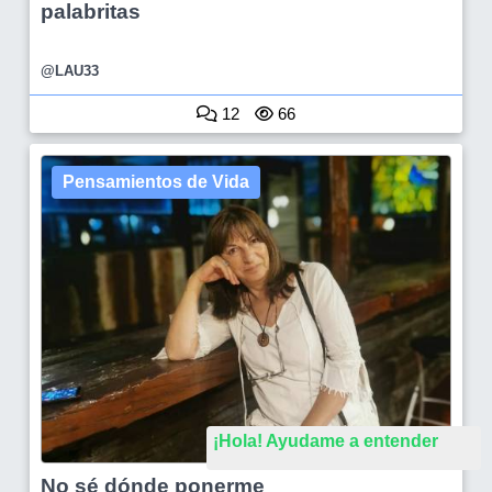
palabritas
@LAU33
12
66
Pensamientos de Vida
¡Hola! Ayudame a entender
No sé dónde ponerme