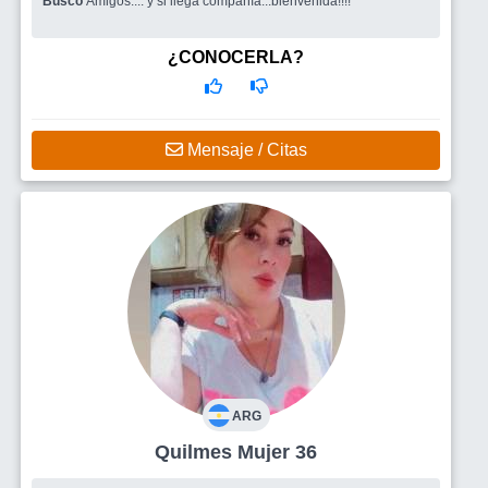
Busco
Amigos.... y si llega compañía...bienvenida!!!!
¿CONOCERLA?
Mensaje / Citas
ARG
Quilmes Mujer 36