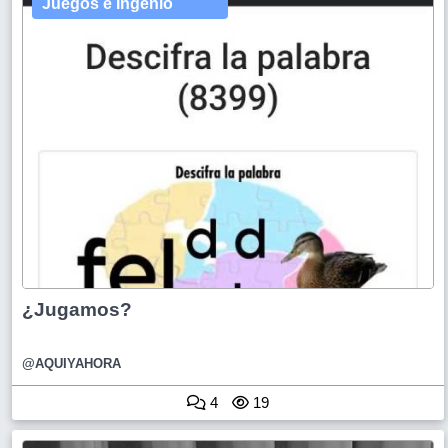
Juegos e Ingenio
¿Jugamos?
@AQUIYAHORA
4
19