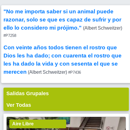
"No me importa saber si un animal puede
razonar, solo se que es capaz de sufrir y por
ello lo considero mi prójimo."
(Albert Schweitzer)
#P7258
Con veinte años todos tienen el rostro que
Dios les ha dado; con cuarenta el rostro que
les ha dado la vida y con sesenta el que se
merecen
(Albert Schweitzer)
#P7436
Salidas Grupales
Ver Todas
Aire Libre