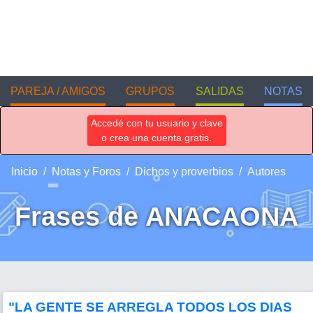
PAREJA / AMIGOS
GRUPOS
SALIDAS
NOTAS
Accedé con tu usuario y clave
o crea una cuenta gratis.
Inicio
Notas y Foros
Dichos y proverbios
Autores
Frases de ANACAONA
"LA GENTE SE ARREGLA TODOS LOS DIAS