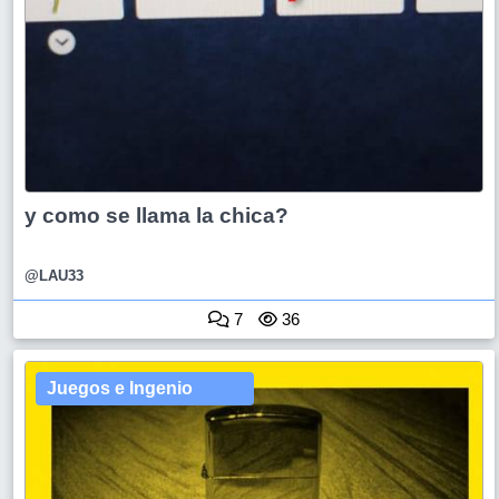
y como se llama la chica?
@LAU33
7
36
Juegos e Ingenio