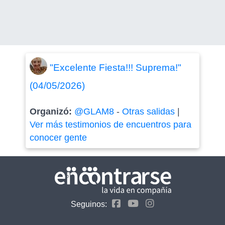
"Excelente Fiesta!!! Suprema!"
(04/05/2026)
Organizó:
@GLAM8
-
Otras salidas
|
Ver más testimonios de encuentros para
conocer gente
Seguinos: