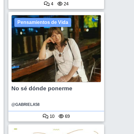
4
24
Pensamientos de Vida
No sé dónde ponerme
@GABRIELA58
10
69