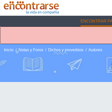
ENCONTRAR PA
Inicio
Notas y Foros
Dichos y proverbios
Autores