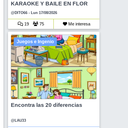
KARAOKE Y BAILE EN FLOR
@DITO66
- Lun 17/08/2026
19
75
Me interesa
Juegos e Ingenio
Encontra las 20 diferencias
@LAU33