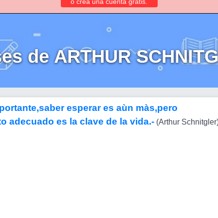
o crea una cuenta gratis.
ses de ARTHUR SCHNIT
portante,saber esperar es aùn màs,pero
 adecuado es la clave de la vida.-
(Arthur Schnitgler