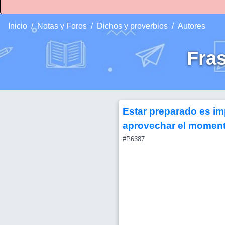
Inicio
Notas y Foros
Dichos y proverbios
Autores
Fra
Estar preparado es im
aprovechar el momento
#P6387