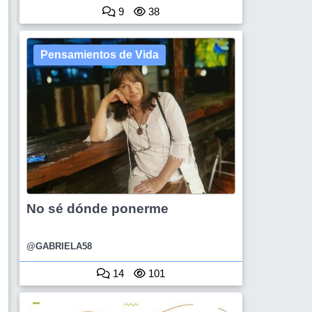
9
38
Pensamientos de Vida
No sé dónde ponerme
@GABRIELA58
14
101