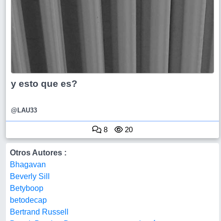
y esto que es?
@LAU33
8
20
Otros Autores :
Bhagavan
Beverly Sill
Betyboop
betodecap
Bertrand Russell