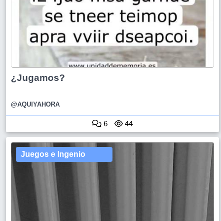
¿Jugamos?
@AQUIYAHORA
6
44
Juegos e Ingenio