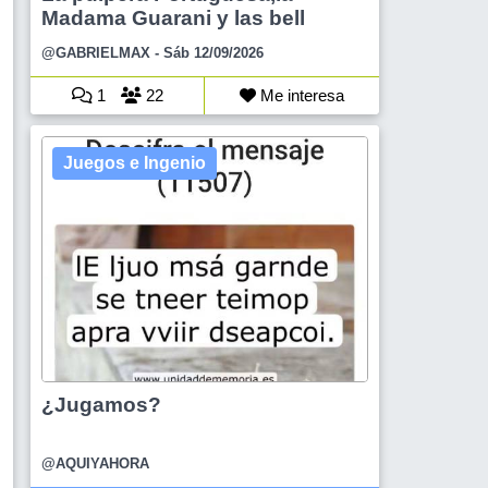
Madama Guarani y las bell
@GABRIELMAX
- Sáb 12/09/2026
1
22
Me interesa
Juegos e Ingenio
¿Jugamos?
@AQUIYAHORA