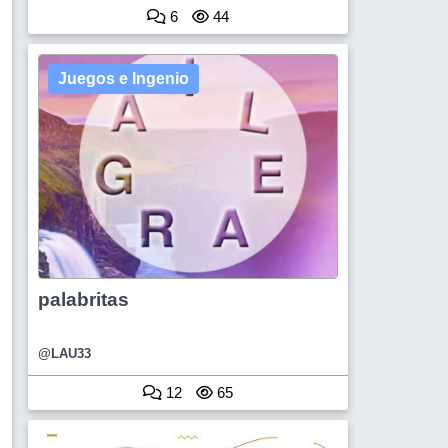
6
44
Juegos e Ingenio
palabritas
@LAU33
12
65