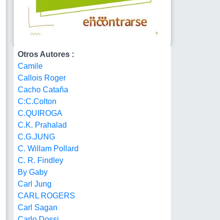
Otros Autores :
Camile
Callois Roger
Cacho Cataña
C:C.Colton
C.QUIROGA
C.K. Prahalad
C.G.JUNG
C. Willam Pollard
C. R. Findley
By Gaby
Carl Jung
CARL ROGERS
Carl Sagan
Carlo Dossi