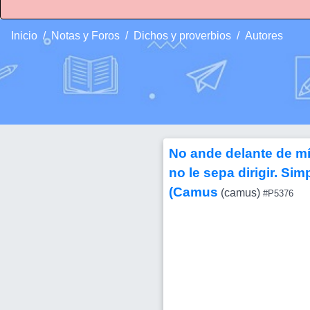
Inicio
Notas y Foros
Dichos y proverbios
Autores
No ande delante de mí 
no le sepa dirigir. Si
(Camus
(camus)
#P5376