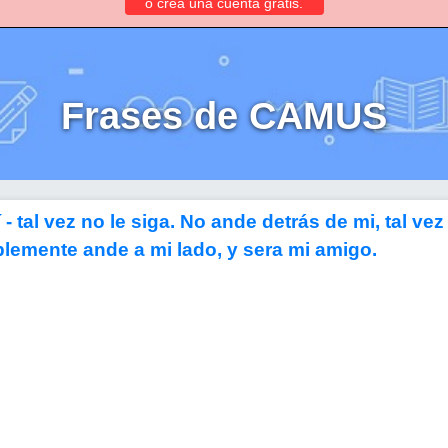
o crea una cuenta gratis.
Frases de CAMUS
- tal vez no le siga. No ande detrás de mi, tal vez
mplemente ande a mi lado, y sera mi amigo.