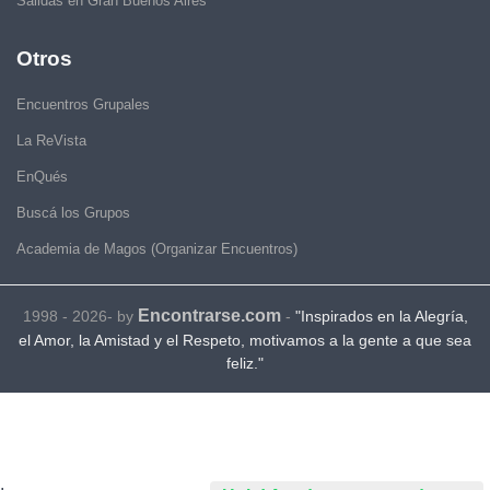
Salidas en Gran Buenos Aires
Otros
Encuentros Grupales
La ReVista
EnQués
Buscá los Grupos
Academia de Magos (Organizar Encuentros)
Encontrarse.com
1998 - 2026- by
-
"Inspirados en la Alegría,
el Amor, la Amistad y el Respeto, motivamos a la gente a que sea
feliz."
.