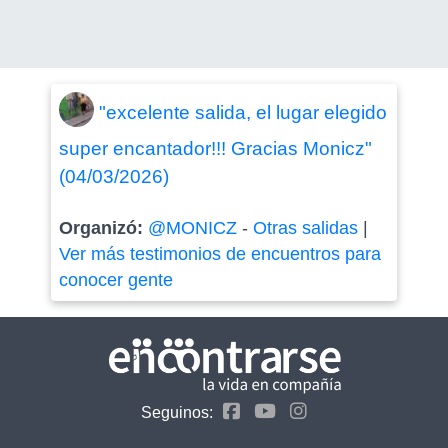
"excelente salida, el lugar elegido
super encantador!!! Gracias Monicz"
(04/03/2026)
Organizó:
@MONICZ
-
Otras salidas
|
Ver más testimonios de encuentros para
conocer gente
Seguinos: