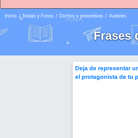
Inicio
Notas y Foros
Dichos y proverbios
Autores
Frases
Deja de representar u
el protagonista de tu p