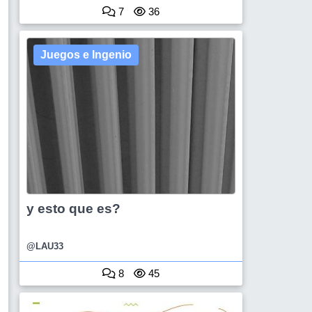
7
36
Juegos e Ingenio
y esto que es?
@LAU33
8
45