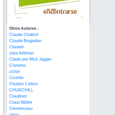
Otros Autores :
Claude Chabrol
Claude Bragadon
Clarasó
clara feldman
Citado por Mick Jagger
Cisneros
ciclon
Cicerón
Churton Collins
CHURCHILL
Claudisol
Claus Möller
Clemenceau
cleva