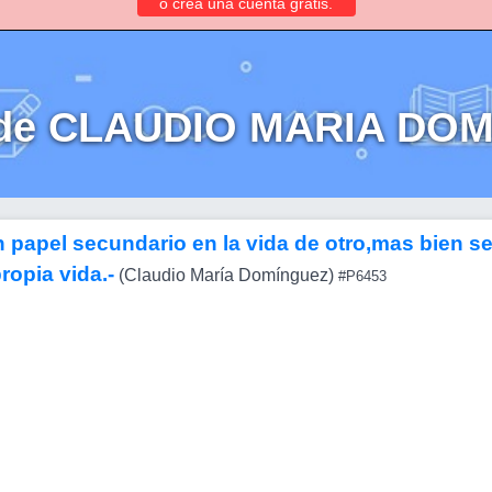
o crea una cuenta gratis.
 de CLAUDIO MARIA DO
n papel secundario en la vida de otro,mas bien s
ropia vida.-
(Claudio María Domínguez)
#P6453