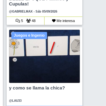
Cupulas!
@GABRIELMAX
- Sáb 05/09/2026
5
48
Me interesa
Juegos e Ingenio
y como se llama la chica?
@LAU33