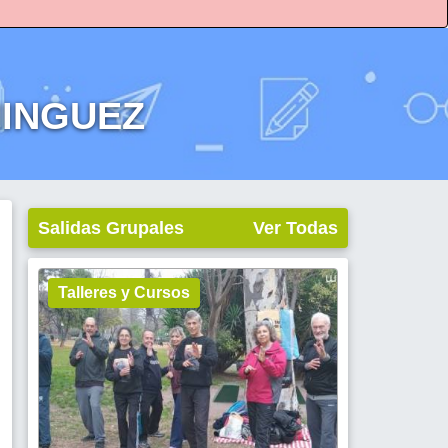
MINGUEZ
e
Salidas Grupales
Ver Todas
Talleres y Cursos