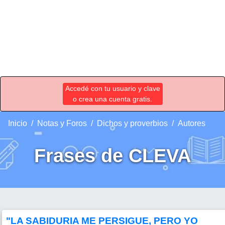
Accedé con tu usuario y clave
o crea una cuenta gratis.
Inicio
Notas y Foros
Dichos y proverbios
Autores
Frases de CLEVA
"LA SABIDURIA ME PERSIGUE, PERO YO