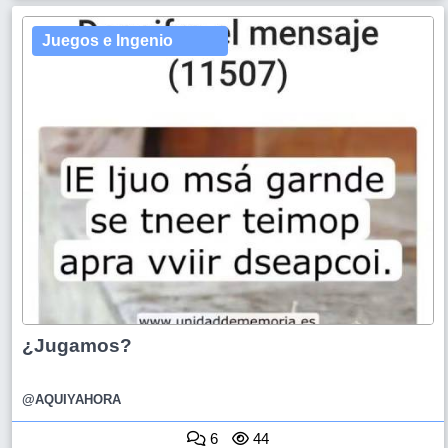
Juegos e Ingenio
¿Jugamos?
@AQUIYAHORA
6
44