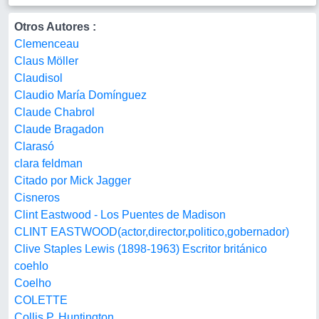
Otros Autores :
Clemenceau
Claus Möller
Claudisol
Claudio María Domínguez
Claude Chabrol
Claude Bragadon
Clarasó
clara feldman
Citado por Mick Jagger
Cisneros
Clint Eastwood - Los Puentes de Madison
CLINT EASTWOOD(actor,director,politico,gobernador)
Clive Staples Lewis (1898-1963) Escritor británico
coehlo
Coelho
COLETTE
Collis P. Huntington