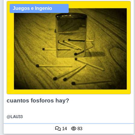
Juegos e Ingenio
cuantos fosforos hay?
@LAU33
14
83