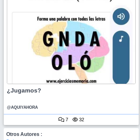
¿Jugamos?
@AQUIYAHORA
7
32
Otros Autores :