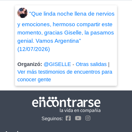
"Que linda noche llena de nervios
y emociones, hermoso compartir este
momento, gracias Giselle, la pasamos
genial. Vamos Argentina"
(12/07/2026)
Organizó:
@GISELLE
-
Otras salidas
|
Ver más testimonios de encuentros para
conocer gente
Seguinos: