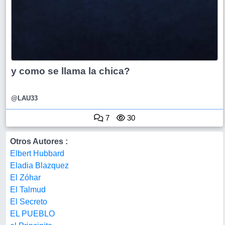
y como se llama la chica?
@LAU33
7
30
Otros Autores :
Elbert Hubbard
Eladia Blazquez
El Zóhar
El Talmud
El Secreto
EL PUEBLO