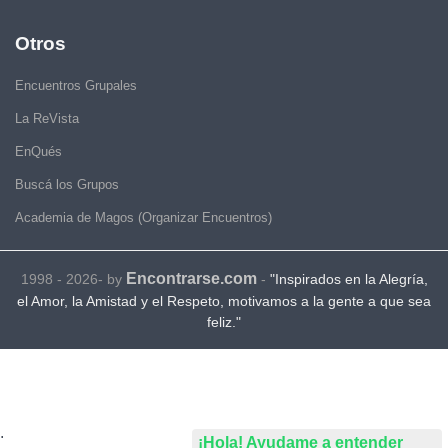
Otros
Encuentros Grupales
La ReVista
EnQués
Buscá los Grupos
Academia de Magos (Organizar Encuentros)
Encontrarse.com
1998 - 2026- by
-
"Inspirados en la Alegría,
el Amor, la Amistad y el Respeto, motivamos a la gente a que sea
feliz."
.
¡Hola! Ayudame a entender