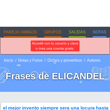
PAREJA / AMIGOS
GRUPOS
SALIDAS
NOTAS
Accedé con tu usuario y clave
o crea una cuenta gratis.
Inicio
Notas y Foros
Dichos y proverbios
Autores
Frases de ELICANDEL
el mejor invento siempre sera una locura hasta