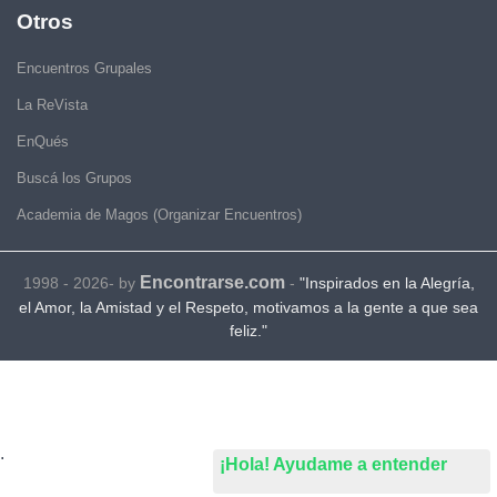
Otros
Encuentros Grupales
La ReVista
EnQués
Buscá los Grupos
Academia de Magos (Organizar Encuentros)
Encontrarse.com
1998 - 2026- by
-
"Inspirados en la Alegría,
el Amor, la Amistad y el Respeto, motivamos a la gente a que sea
feliz."
.
¡Hola! Ayudame a entender