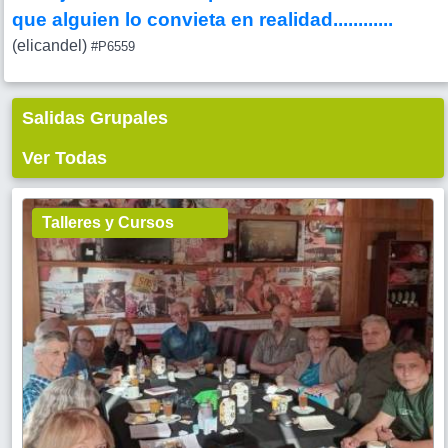
que alguien lo convieta en realidad............
(elicandel)
#P6559
Salidas Grupales
Ver Todas
Talleres y Cursos