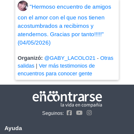
"Hermoso encuentro de amigos
con el amor con el que nos tienen
acostumbrados a recibirnos y
atendernos. Gracias por tanto!!!!!"
(04/05/2026)
Organizó:
@GABY_LACOLO21
-
Otras
salidas
|
Ver más testimonios de
encuentros para conocer gente
Seguinos:
Ayuda