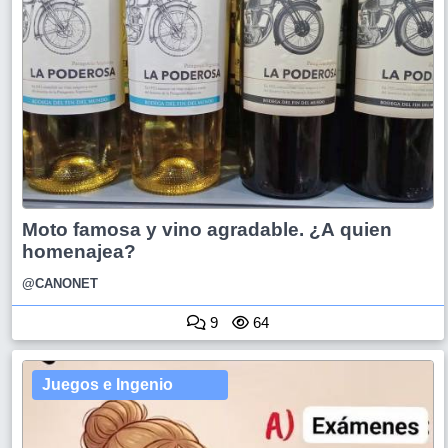
Moto famosa y vino agradable. ¿A quien
homenajea?
@CANONET
9
64
Juegos e Ingenio