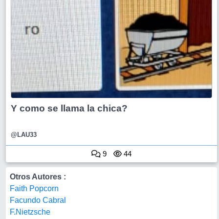
Y como se llama la chica?
@LAU33
9
44
Otros Autores :
Faith Popcorn
Facundo Cabral
F.Nietzsche