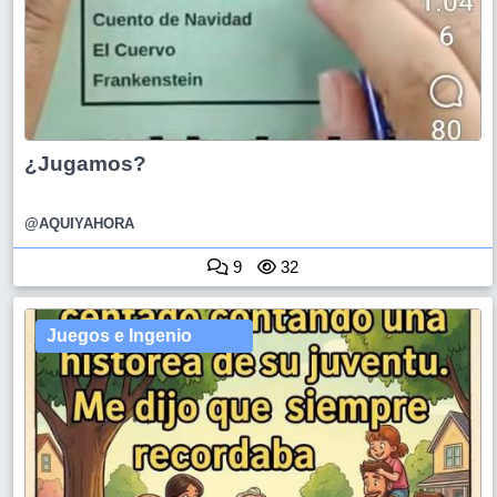
¿Jugamos?
@AQUIYAHORA
9
32
Juegos e Ingenio