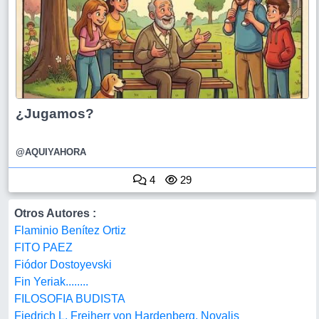
¿Jugamos?
@AQUIYAHORA
4
29
Otros Autores :
Flaminio Benítez Ortiz
FITO PAEZ
Fiódor Dostoyevski
Fin Yeriak........
FILOSOFIA BUDISTA
Fiedrich L. Freiherr von Hardenberg, Novalis