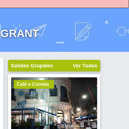
K GRANT
Salidas Grupales
Ver Todas
Café o Comida