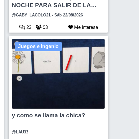
NOCHE PARA SALIR DE LA
RUTINA
@GABY_LACOLO21
- Sáb 22/08/2026
23
93
Me interesa
Juegos e Ingenio
y como se llama la chica?
@LAU33