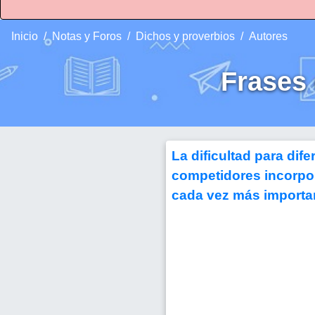
Inicio
Notas y Foros
Dichos y proverbios
Autores
Frases
La dificultad para dif
competidores incorpor
cada vez más importa