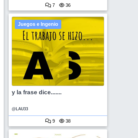
7
36
Juegos e Ingenio
y la frase dice.......
@LAU33
9
38