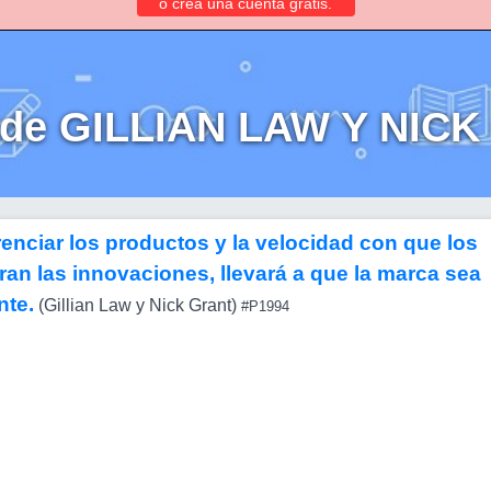
o crea una cuenta gratis.
 de GILLIAN LAW Y NIC
erenciar los productos y la velocidad con que los
an las innovaciones, llevará a que la marca sea
nte.
(Gillian Law y Nick Grant)
#P1994