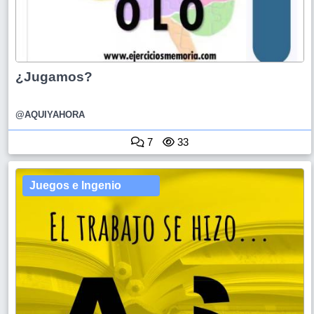
¿Jugamos?
@AQUIYAHORA
7
33
Juegos e Ingenio