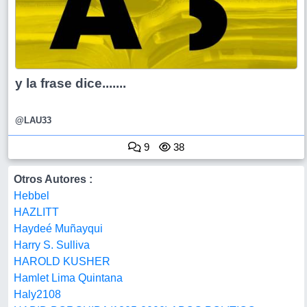
y la frase dice.......
@LAU33
9
38
Otros Autores :
Hebbel
HAZLITT
Haydeé Muñayqui
Harry S. Sulliva
HAROLD KUSHER
Hamlet Lima Quintana
Haly2108