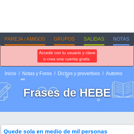
PAREJA / AMIGOS
GRUPOS
SALIDAS
NOTAS
Accedé con tu usuario y clave
o crea una cuenta gratis.
Inicio
Notas y Foros
Dichos y proverbios
Autores
Frases de HEBE
Quede sola en medio de mil personas