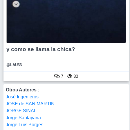
y como se llama la chica?
@LAU33
7
30
Otros Autores :
José Ingenieros
JOSE de SAN MARTIN
JORGE SINAI
Jorge Santayana
Jorge Luis Borges