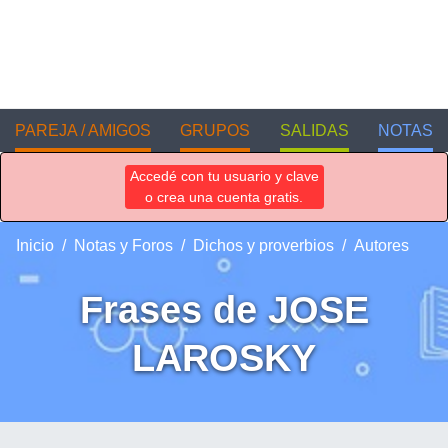
PAREJA / AMIGOS
GRUPOS
SALIDAS
NOTAS
Accedé con tu usuario y clave
o crea una cuenta gratis.
Inicio
Notas y Foros
Dichos y proverbios
Autores
Frases de JOSE
LAROSKY