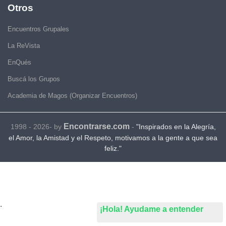
Otros
Encuentros Grupales
La ReVista
EnQués
Buscá los Grupos
Academia de Magos (Organizar Encuentros)
Encontrarse.com
1998 - 2026- by
-
"Inspirados en la Alegría,
el Amor, la Amistad y el Respeto, motivamos a la gente a que sea
feliz."
.
¡Hola! Ayudame a entender