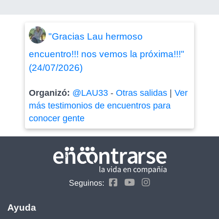
"Gracias Lau hermoso
encuentro!!! nos vemos la próxima!!!"
(24/07/2026)
Organizó:
@LAU33
-
Otras salidas
|
Ver
más testimonios de encuentros para
conocer gente
Seguinos:
Ayuda