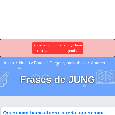
Accedé con tu usuario y clave
o crea una cuenta gratis.
Inicio
Notas y Foros
Dichos y proverbios
Autores
Frases de JUNG
Quien mira hacia afuera ,sueña, quien mira