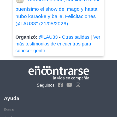
buenísimo el show del mago y hasta
hubo karaoke y baile. Felicitaciones
@LAU33" (21/05/2026)
Organizó:
@LAU33
-
Otras salidas
|
Ver
más testimonios de encuentros para
conocer gente
Seguinos:
Ayuda
Buscar