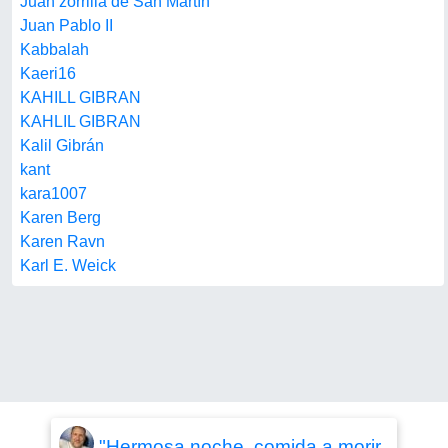
Juan zorrilla de San Martín
Juan Pablo II
Kabbalah
Kaeri16
KAHILL GIBRAN
KAHLIL GIBRAN
Kalil Gibrán
kant
kara1007
Karen Berg
Karen Ravn
Karl E. Weick
"Hermosa noche, comida a morir,