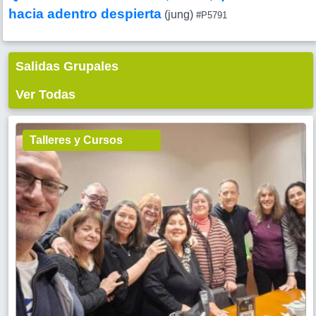
hacia adentro despierta
(jung)
#P5791
Salidas Grupales
Ver Todas
Talleres y Cursos