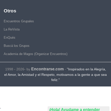
Otros
Encuentros Grupales
La ReVista
EnQués
Buscá los Grupos
Academia de Magos (Organizar Encuentros)
Encontrarse.com
1998 - 2026- by
-
"Inspirados en la Alegría,
el Amor, la Amistad y el Respeto, motivamos a la gente a que sea
feliz."
.
¡Hola! Ayudame a entender