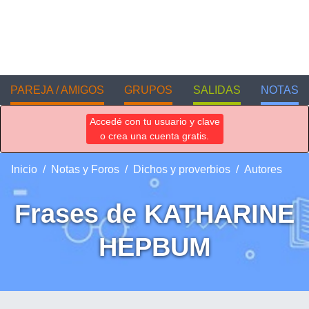
PAREJA / AMIGOS
GRUPOS
SALIDAS
NOTAS
Accedé con tu usuario y clave
o crea una cuenta gratis.
Inicio
Notas y Foros
Dichos y proverbios
Autores
Frases de KATHARINE
HEPBUM