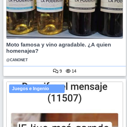
Moto famosa y vino agradable. ¿A quien
homenajea?
@CANONET
9
14
Juegos e Ingenio