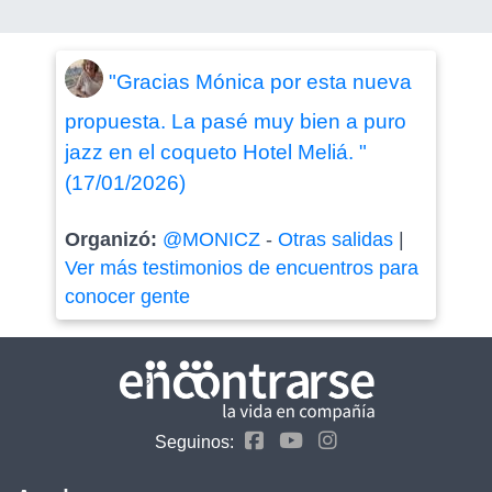
"Gracias Mónica por esta nueva
propuesta. La pasé muy bien a puro
jazz en el coqueto Hotel Meliá. "
(17/01/2026)
Organizó:
@MONICZ
-
Otras salidas
|
Ver más testimonios de encuentros para
conocer gente
Seguinos: