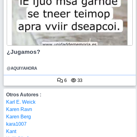
¿Jugamos?
@AQUIYAHORA
6
33
Otros Autores :
Karl E. Weick
Karen Ravn
Karen Berg
kara1007
Kant