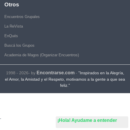
Otros
Encuentros Grupales
La ReVista
EnQués
Buscá los Grupos
Academia de Magos (Organizar Encuentros)
Encontrarse.com
1998 - 2026- by
-
"Inspirados en la Alegría,
el Amor, la Amistad y el Respeto, motivamos a la gente a que sea
feliz."
.
¡Hola! Ayudame a entender