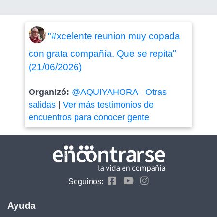
"#xcelente reunion muy copada
con grata compañía. Que se repita"
(21/06/2026)
Organizó:
@AQUIYAHORA
-
Otras
salidas
|
Ver más testimonios de
encuentros para conocer gente
Seguinos:
Ayuda