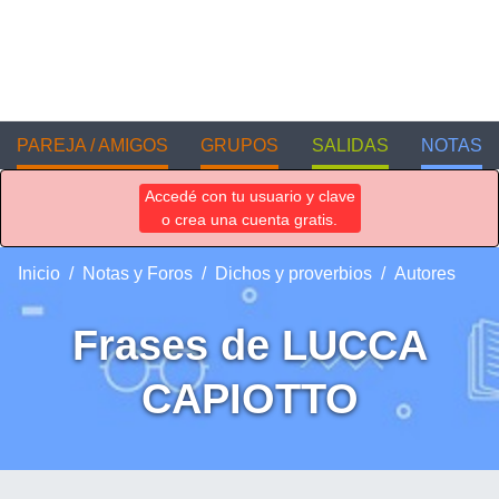
PAREJA / AMIGOS
GRUPOS
SALIDAS
NOTAS
Accedé con tu usuario y clave
o crea una cuenta gratis.
Inicio
Notas y Foros
Dichos y proverbios
Autores
Frases de LUCCA
CAPIOTTO