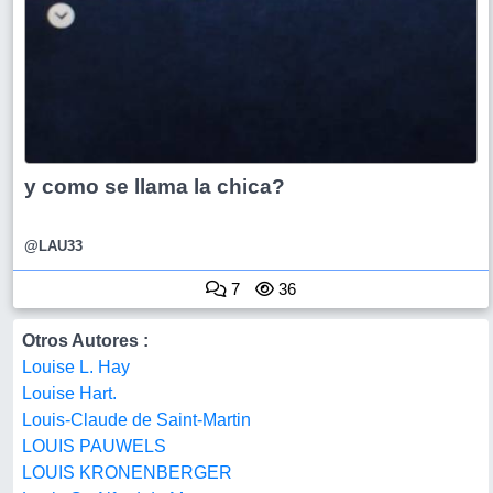
y como se llama la chica?
@LAU33
7
36
Otros Autores :
Louise L. Hay
Louise Hart.
Louis-Claude de Saint-Martin
LOUIS PAUWELS
LOUIS KRONENBERGER