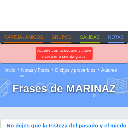
PAREJA / AMIGOS
GRUPOS
SALIDAS
NOTAS
Accedé con tu usuario y clave
o crea una cuenta gratis.
Inicio
Notas y Foros
Dichos y proverbios
Autores
Frases de MARINAZ
_No dejes que la tristeza del pasado y el miedo