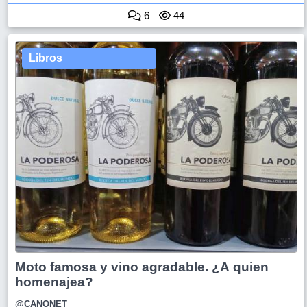
6
44
Libros
Moto famosa y vino agradable. ¿A quien
homenajea?
@CANONET