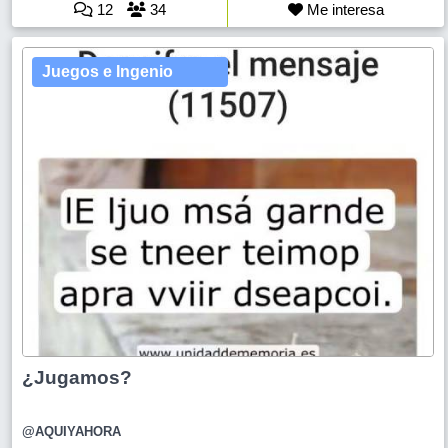
12
34
Me interesa
Juegos e Ingenio
¿Jugamos?
@AQUIYAHORA