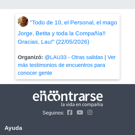
"Todo de 10, el Personal, el mago
Jorge, Betita y toda la Compañía!!
Gracias, Lau!" (22/05/2026)
Organizó:
@LAU33
-
Otras salidas
|
Ver
más testimonios de encuentros para
conocer gente
Seguinos:
Ayuda