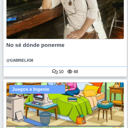
No sé dónde ponerme
@GABRIELA58
10
48
Juegos e Ingenio