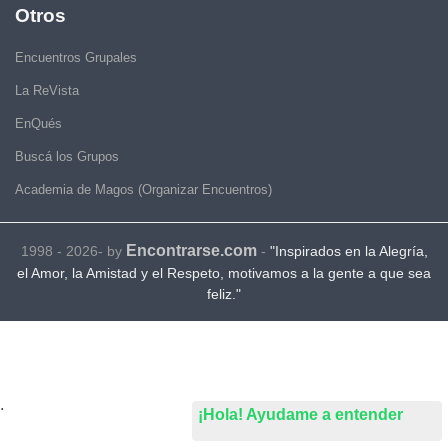
Otros
Encuentros Grupales
La ReVista
EnQués
Buscá los Grupos
Academia de Magos (Organizar Encuentros)
Encontrarse.com
1998 - 2026- by
-
"Inspirados en la Alegría,
el Amor, la Amistad y el Respeto, motivamos a la gente a que sea
feliz."
.
¡Hola! Ayudame a entender