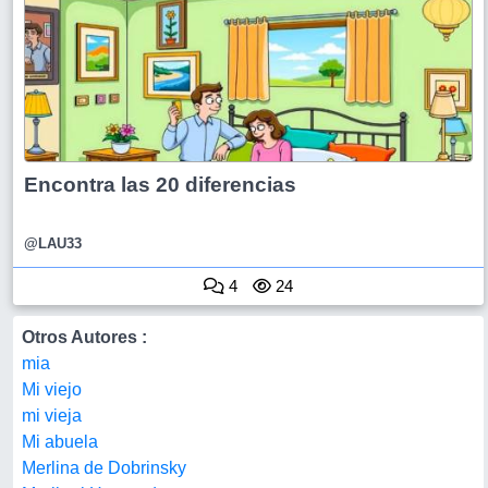
Encontra las 20 diferencias
@LAU33
4
24
Otros Autores :
mia
Mi viejo
mi vieja
Mi abuela
Merlina de Dobrinsky